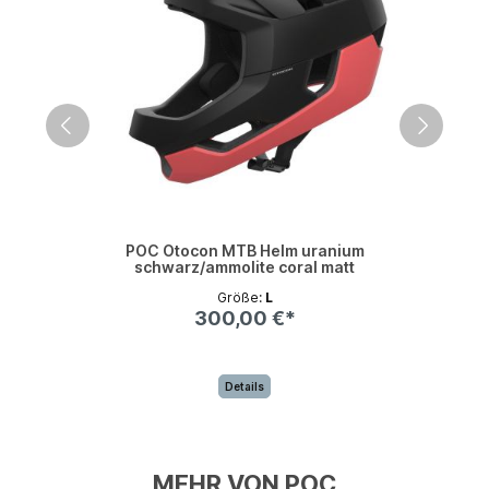
POC Otocon MTB Helm uranium
schwarz/ammolite coral matt
Größe:
L
300,00 €*
Details
MEHR VON POC