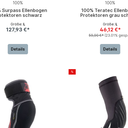
100%
100%
 Surpass Ellenbogen
100% Teratec Ellen
otektoren schwarz
Protektoren grau sc
Größe:
L
Größe:
L
127,93 €*
46,12 €*
59,90 €*
(23.01% gespa
Details
Details
%