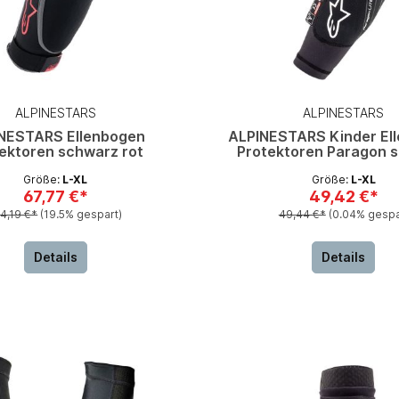
ALPINESTARS
ALPINESTARS
NESTARS Ellenbogen
ALPINESTARS Kinder El
ektoren schwarz rot
Protektoren Paragon 
Größe:
L-XL
Größe:
L-XL
67,77 €*
49,42 €*
4,19 €*
(19.5% gespart)
49,44 €*
(0.04% gespa
Details
Details