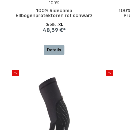
100%
100% Ridecamp
100%
Ellbogenprotektoren rot schwarz
Pr
Größe:
XL
48,59 €*
Details
%
%