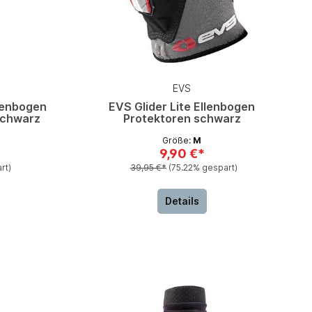
EVS
lenbogen
EVS Glider Lite Ellenbogen
schwarz
Protektoren schwarz
Größe:
M
9,90 €*
rt)
39,95 €*
(75.22% gespart)
Details