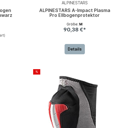
ALPINESTARS
bogen
ALPINESTARS A-Impact Plasma
hwarz
Pro Ellbogenprotektor
Größe:
M
90,38 €*
rt)
Details
%