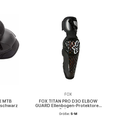
FOX
X MTB
FOX TITAN PRO D3O ELBOW
 schwarz
GUARD Ellenbogen-Protektoren
Schwarz
Größe:
S-M