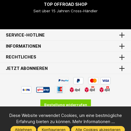
TOP OFFROAD SHOP
Seit über 15 Jahren Cross-Händler
SERVICE-HOTLINE
INFORMATIONEN
RECHTLICHES
JETZT ABONNIEREN
Bestellung widerrufen
Diese Website verwendet Cookies, um eine bestmögliche
* Alle Preise inkl. gesetzl. Mehrwertsteuer zzgl.
Versandkosten
Erfahrung bieten zu können.
Mehr Informationen ...
und ggf. Nachnahmegebühren, wenn nicht anders angegeben.
Ablehnen
Konfigurieren
Alle Cookies akzeptieren