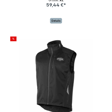
Größe:
XL
59,44 €*
Details
%