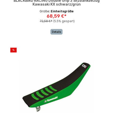
BLACKBIRD RACING Double Grip 3 Sitzbankbezug
Kawasaki KX schwarz/grün
Größe:
Einheitsgröße
68,59 €*
72,58 €*
(5.5% gespart)
Details
%