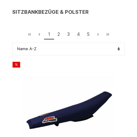
SITZBANKBEZÜGE & POLSTER
1
2
3
4
5
%