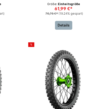
e
Größe:
Einheitsgröße
61,99 €*
rt)
76,76 €*
(19.24% gespart)
Details
%