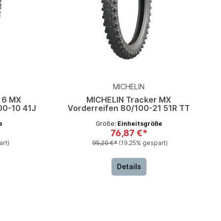
MICHELIN
 6 MX
MICHELIN Tracker MX
00-10 41J
Vorderreifen 80/100-21 51R TT
e
Größe:
Einheitsgröße
76,87 €*
art)
95,20 €*
(19.25% gespart)
Details