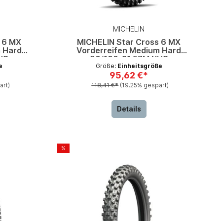
MICHELIN
 6 MX
MICHELIN Star Cross 6 MX
 Hard
Vorderreifen Medium Hard
HS
90/100-21 57M NHS
e
Größe:
Einheitsgröße
95,62 €*
art)
118,41 €*
(19.25% gespart)
Details
%