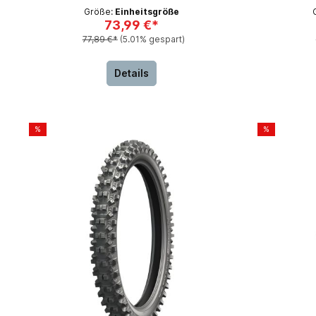
Größe:
Einheitsgröße
73,99 €*
77,89 €*
(5.01% gespart)
Details
%
%