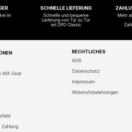
GER
SCHNELLE LIEFERUNG
ZAHLU
kel im
Schnelle und bequeme
Mehr a
Lieferung von Tür zu Tür
mit DPD Classic
Zah
RECHTLICHES
IONEN
AGB
Datenschutz
n MX Gear
Impressum
Widerrufsbelehrungen
sfeld
 Zahlung