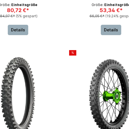
Größe:
Einheitsgröße
Größe:
Einheitsgröß
80,72 €*
53,34 €*
84,97 €*
(5% gespart)
66,05 €*
(19.24% gespa
Details
Details
%