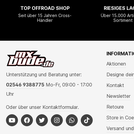
TOP OFFROAD SHOP
RIESIGES LA
Seit über 15 Jahren Cross-
Über 15.000 Arti
Händler
Sortiment
INFORMAT
Aktionen
Unterstützung und Beratung unter:
Designe dei
02546 9388775
Mo-Fr, 09:00 - 17:00
Kontakt
Uhr
Newsletter
Retoure
Oder über unser
Kontaktformular
.
Store in Coe
Versand und