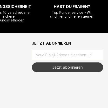
NGSSICHERHEIT
HAST DU FRAGEN?
ls 10 verschiedene
Top Kundenservice - Wir
sichere
sind hier und helfen gerne!
lungsmethoden
JETZT ABONNIEREN
Jetzt abonnieren