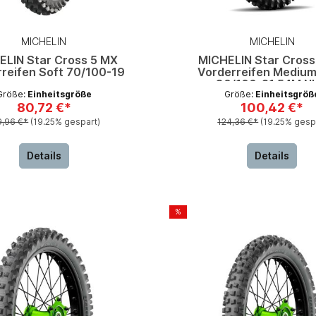
MICHELIN
MICHELIN
ELIN Star Cross 5 MX
MICHELIN Star Cross
reifen Soft 70/100-19
Vorderreifen Medium
80/100-21 54M N
Größe:
Einheitsgröße
Größe:
Einheitsgröß
80,72 €*
100,42 €*
9,96 €*
(19.25% gespart)
124,36 €*
(19.25% gesp
Details
Details
%