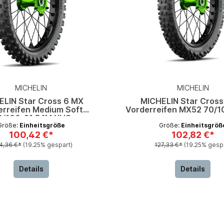
MICHELIN
MICHELIN
ELIN Star Cross 6 MX
MICHELIN Star Cross
erreifen Medium Soft
Vorderreifen MX52 70/1
0/100-21 54M NHS
Größe:
Einheitsgröße
Größe:
Einheitsgröß
100,42 €*
102,82 €*
4,36 €*
(19.25% gespart)
127,33 €*
(19.25% gesp
Details
Details