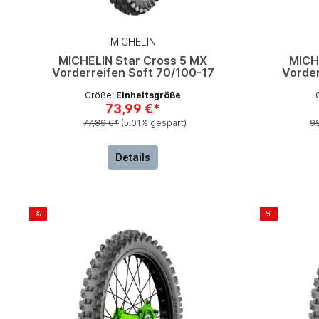
MICHELIN
MICHELIN Star Cross 5 MX
MICH
Vorderreifen Soft 70/100-17
Vorder
Größe:
Einheitsgröße
73,99 €*
77,89 €*
(5.01% gespart)
9
Details
%
%