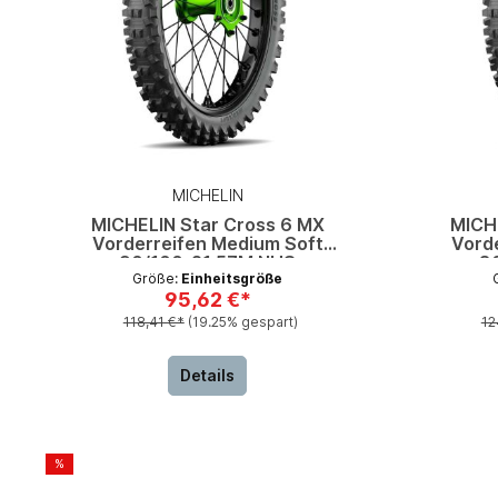
MICHELIN
MICHELIN Star Cross 6 MX
MICH
Vorderreifen Medium Soft
Vord
90/100-21 57M NHS
8
Größe:
Einheitsgröße
95,62 €*
118,41 €*
(19.25% gespart)
12
Details
%