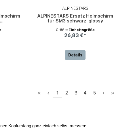
ALPINESTARS
lmschirm
ALPINESTARS Ersatz Helmschirm
m
für SM3 schwarz-glossy
rau
e
Größe:
Einheitsgröße
26,83 €*
Details
1
2
3
4
5
deinen Kopfumfang ganz einfach selbst messen: