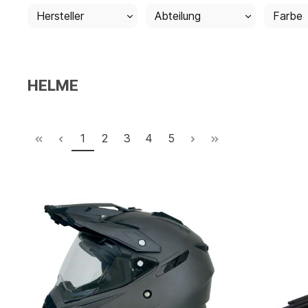
Hersteller
Abteilung
Farbe
HELME
1
2
3
4
5