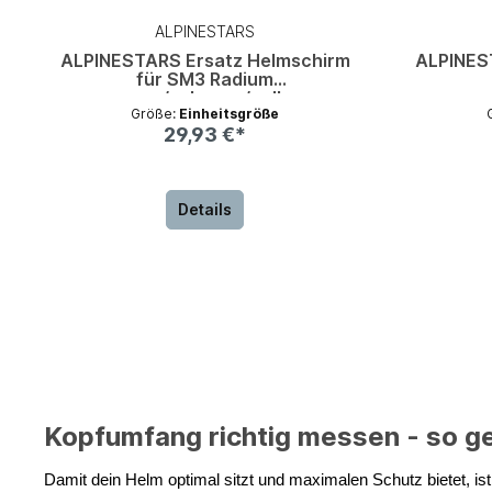
ALPINESTARS
ALPINESTARS Ersatz Helmschirm
ALPINES
für SM3 Radium
grau/schwarz/gelb
s
Größe:
Einheitsgröße
29,93 €*
Details
Kopfumfang richtig messen - so ge
Damit dein Helm optimal sitzt und maximalen Schutz bietet, is