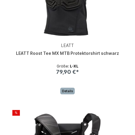
LEATT
LEATT Roost Tee MX MTB Protektorshirt schwarz
Größe:
L-XL
79,90 €*
Details
%