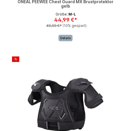
ONEAL PEEWEE Chest Guard MX Brustprotektor
gelb
Größe:
M-L
44,99 €*
49,99 €*
(10% gespart)
Details
%