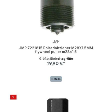
JMP
JMP 7221815 Polradabzieher M28X1.5MM
flywheel puller m28x1.5
Größe:
Einheitsgröße
19,90 €*
Details
%